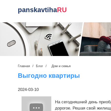
panskavtiha
RU
Главная
/
Блог
/
Дом и семья
Выгодно квартиры
2024-03-10
На сегодняшний день приоб
дорогое. Решая свой жилищ